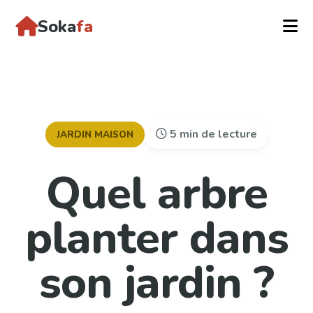
Soka
fa
5 min de lecture
JARDIN MAISON
Quel arbre
planter dans
son jardin ?