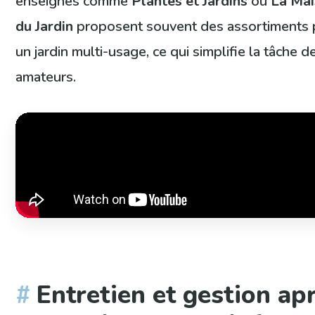
enseignes comme
Plantes et Jardins
ou
La Ma
du Jardin
proposent souvent des assortiments 
un jardin multi-usage, ce qui simplifie la tâche d
amateurs.
Entretien et gestion ap