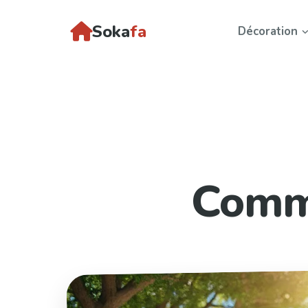
Soka
fa
Décoration
Comme