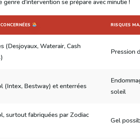
 genre d’intervention se prépare avec minutie !
S CONCERNÉES
RISQUES MA
s (Desjoyaux, Waterair, Cash
Pression d
s)
Endommage
l (Intex, Bestway) et enterrées
soleil
l, surtout fabriquées par Zodiac
Gel possib