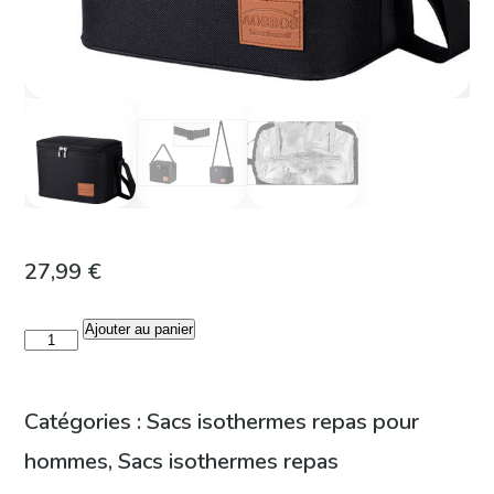
27,99
€
Ajouter au panier
quantité
de
Sac
Catégories :
Sacs isothermes repas pour
isotherme
hommes
,
Sacs isothermes repas