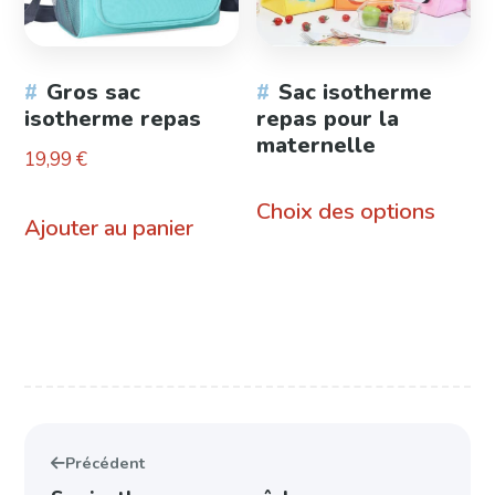
Gros sac
Sac isotherme
isotherme repas
repas pour la
maternelle
19,99
€
Ce
Choix des options
Ajouter au panier
produ
a
plusie
variat
Les
optio
Précédent
peuve