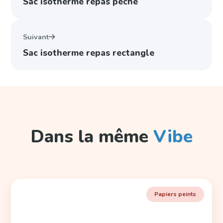
Sac isotherme repas pêche
être
choisi
Suivant
sur
Sac isotherme repas rectangle
la
page
du
produ
Dans la même
Vibe
Papiers peints