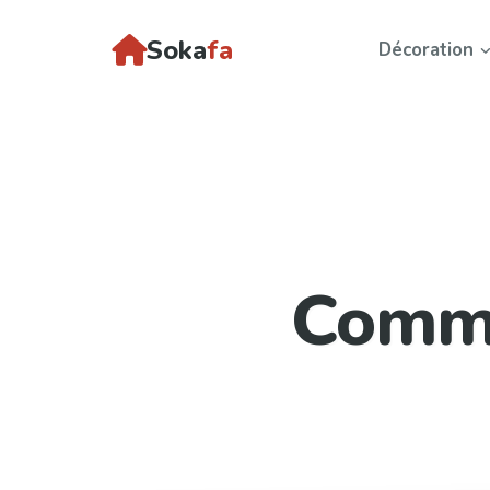
Soka
fa
Décoration
Comme