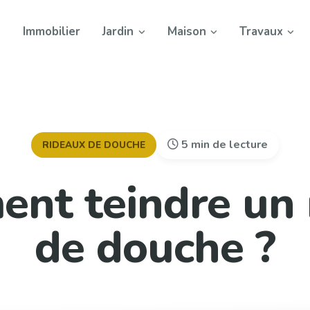
Immobilier
Jardin
Maison
Travaux
5 min de lecture
RIDEAUX DE DOUCHE
nt teindre un 
de douche ?