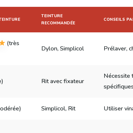
TEINTURE
 TEINTURE
CONSEILS PA
RECOMMANDÉE
(très
Dylon, Simplicol
Prélaver, c
Nécessite 
e)
Rit avec fixateur
spécifique
odérée)
Simplicol, Rit
Utiliser vi