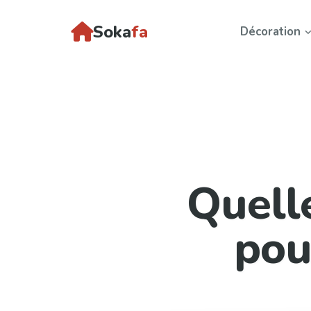
Soka
fa
Décoration
Quell
pou