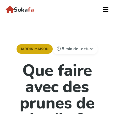
Soka
fa
5 min de lecture
JARDIN MAISON
Que faire
avec des
prunes de