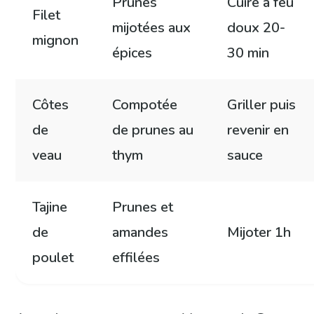
Prunes
Cuire à feu
Filet
mijotées aux
doux 20-
mignon
épices
30 min
Côtes
Compotée
Griller puis
de
de prunes au
revenir en
veau
thym
sauce
Tajine
Prunes et
de
amandes
Mijoter 1h
poulet
effilées