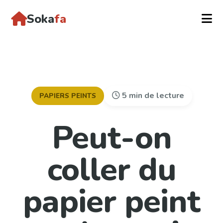
Soka
fa
5 min de lecture
PAPIERS PEINTS
Peut-on
coller du
papier peint