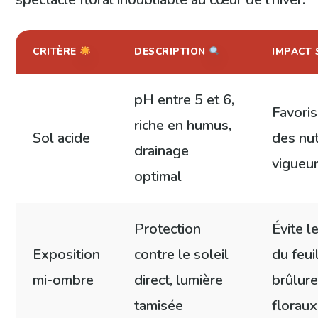
CRITÈRE
DESCRIPTION
IMPACT 
pH entre 5 et 6,
Favoris
riche en humus,
Sol acide
des nut
drainage
vigueur
optimal
Protection
Évite 
Exposition
contre le soleil
du feui
mi-ombre
direct, lumière
brûlur
tamisée
floraux