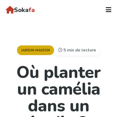
Soka
fa
5 min de lecture
JARDIN MAISON
Où planter
un camélia
dans un