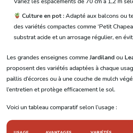
Variez les espacements de 70 cm à 1,2 m selo
Culture en pot :
Adapté aux balcons ou te
des variétés compactes comme ‘Petit Chapea
substrat acide et un arrosage régulier, en évita
Les grandes enseignes comme
Jardiland
ou
Le
proposent des variétés adaptées à chaque usag
paillis d’écorces ou à une couche de mulch vég
l’entretien et protège efficacement le sol.
Voici un tableau comparatif selon l’usage :
USAGE
AVANTAGES
VARIÉTÉS