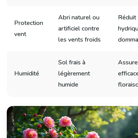
Abri naturel ou
Réduit 
Protection
artificiel contre
hydriqu
vent
les vents froids
domma
Sol frais à
Assure
Humidité
légèrement
efficac
humide
florais