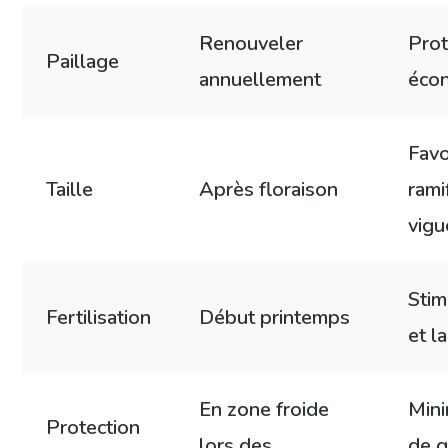
Renouveler
Prot
Paillage
annuellement
écon
Favo
Taille
Après floraison
rami
vigu
Stim
Fertilisation
Début printemps
et l
En zone froide
Mini
Protection
lors des
de g