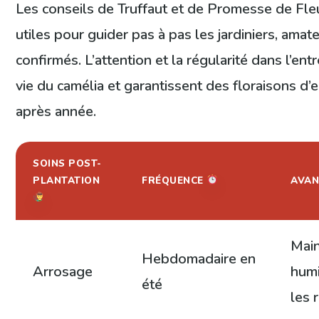
Les conseils de Truffaut et de Promesse de Fleu
utiles pour guider pas à pas les jardiniers, am
confirmés. L’attention et la régularité dans l’ent
vie du camélia et garantissent des floraisons d
après année.
SOINS POST-
PLANTATION
FRÉQUENCE
AVA
Main
Hebdomadaire en
Arrosage
humi
été
les 