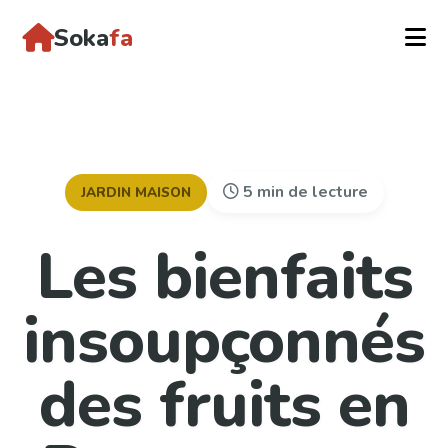
Soka
fa
5 min de lecture
JARDIN MAISON
Les bienfaits
insoupçonnés
des fruits en