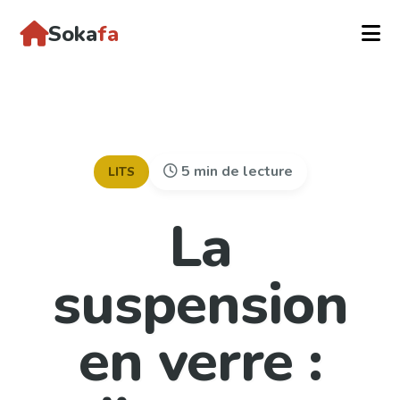
Soka
fa
5 min de lecture
LITS
La
suspension
en verre :