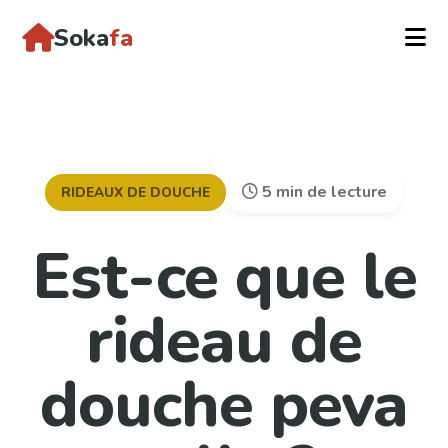
Soka
fa
5 min de lecture
RIDEAUX DE DOUCHE
Est-ce que le
rideau de
douche peva