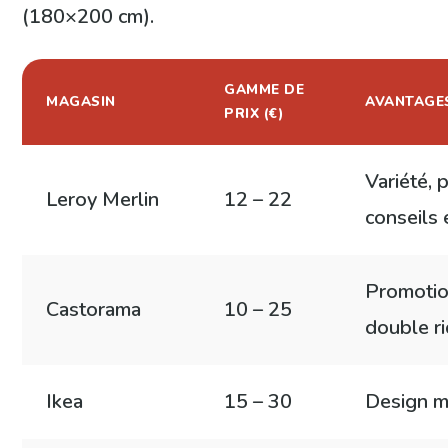
(180×200 cm).
GAMME DE
MAGASIN
AVANTAGE
PRIX (€)
Variété, 
Leroy Merlin
12 – 22
conseils
Promotio
Castorama
10 – 25
double r
Ikea
15 – 30
Design m