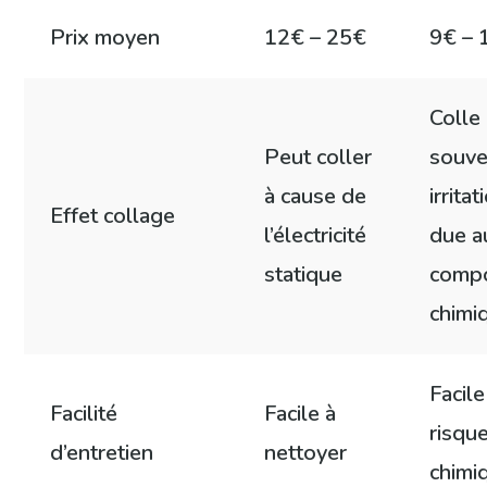
Prix moyen
12€ – 25€
9€ – 
Colle
Peut coller
souve
à cause de
irritat
Effet collage
l’électricité
due a
statique
comp
chimi
Facile
Facilité
Facile à
risqu
d’entretien
nettoyer
chimi