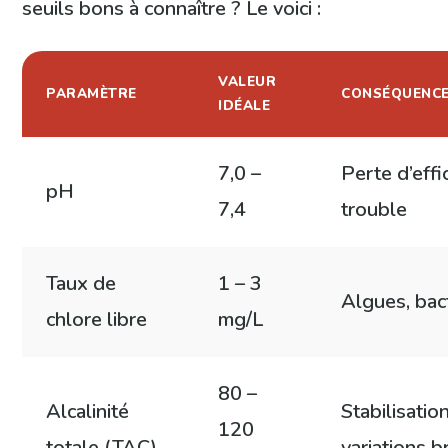
seuils bons à connaître ? Le voici :
VALEUR
PARAMÈTRE
CONSÉQUENCE
IDÉALE
7,0 –
Perte d’effi
pH
7,4
trouble
Taux de
1 – 3
Algues, bac
chlore libre
mg/L
80 –
Alcalinité
Stabilisatio
120
totale (TAC)
variations 