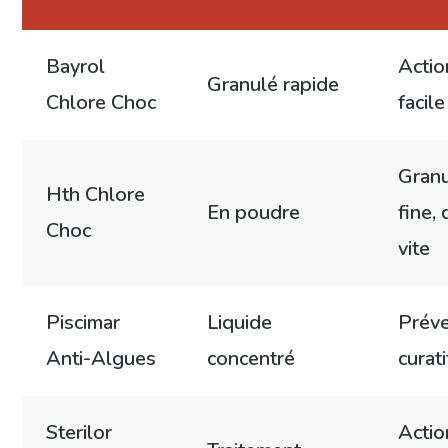
Bayrol
Actio
Granulé rapide
Chlore Choc
facil
Granu
Hth Chlore
En poudre
fine,
Choc
vite
Piscimar
Liquide
Préve
Anti-Algues
concentré
curati
Sterilor
Actio