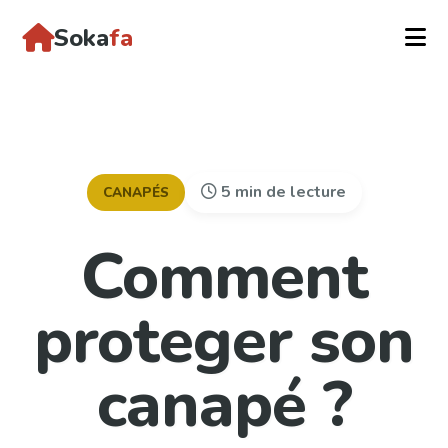
Soka
fa
5 min de lecture
CANAPÉS
Comment
proteger son
canapé ?