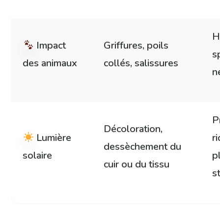
H
Impact
Griffures, poils
s
des animaux
collés, salissures
n
P
Décoloration,
Lumière
r
dessèchement du
solaire
p
cuir ou du tissu
s