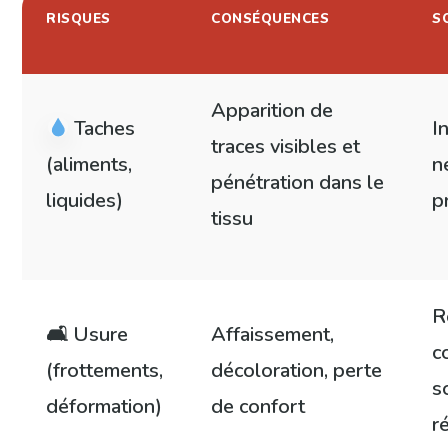
RISQUES
CONSÉQUENCES
S
Apparition de
Taches
I
traces visibles et
(aliments,
n
pénétration dans le
liquides)
p
tissu
R
🛋 Usure
Affaissement,
c
(frottements,
décoloration, perte
s
déformation)
de confort
r