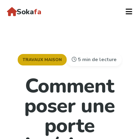
Soka
fa
5 min de lecture
TRAVAUX MAISON
Comment
poser une
porte