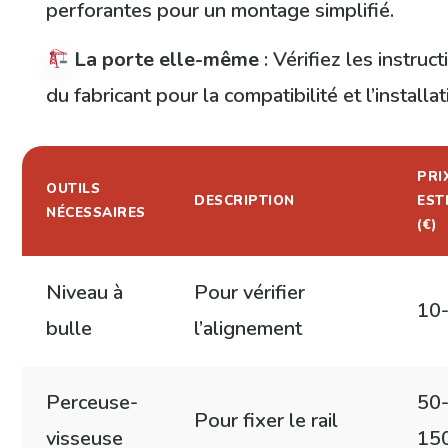
perforantes pour un montage simplifié.
La porte elle-même
: Vérifiez les instruc
du fabricant pour la compatibilité et l’installat
PRI
OUTILS
DESCRIPTION
EST
NÉCESSAIRES
(€)
Niveau à
Pour vérifier
10
bulle
l’alignement
Perceuse-
50
Pour fixer le rail
visseuse
15