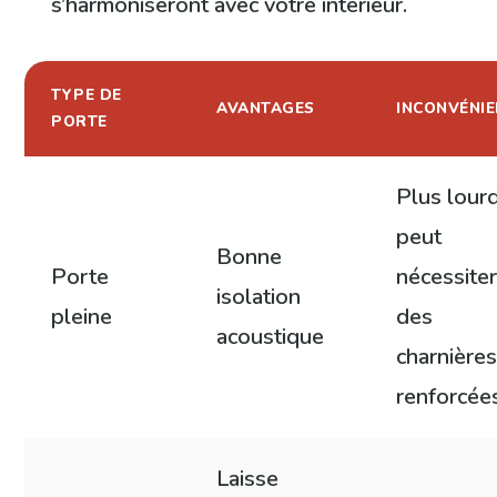
s’harmoniseront avec votre intérieur.
TYPE DE
AVANTAGES
INCONVÉNI
PORTE
Plus lour
peut
Bonne
Porte
nécessite
isolation
pleine
des
acoustique
charnière
renforcée
Laisse