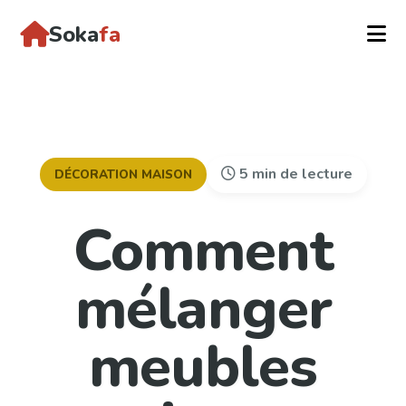
Soka
fa
5 min de lecture
DÉCORATION MAISON
Comment
mélanger
meubles