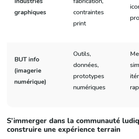
Industries
fabrication,
ico
graphiques
contraintes
pr
print
Outils,
Me
BUT info
données,
sim
(imagerie
prototypes
ité
numérique)
numériques
rap
S’immerger dans la communauté ludiq
construire une expérience terrain