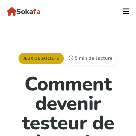
Soka
fa
5 min de lecture
JEUX DE SOCIÉTÉ
Comment
devenir
testeur de