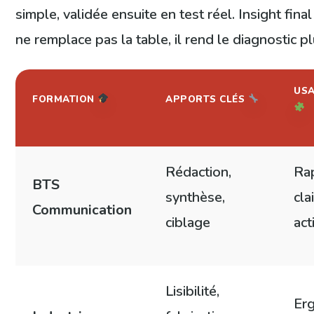
simple, validée ensuite en test réel. Insight fina
ne remplace pas la table, il rend le diagnostic p
USA
FORMATION
APPORTS CLÉS
Rédaction,
Ra
BTS
synthèse,
cla
Communication
ciblage
act
Lisibilité,
Er