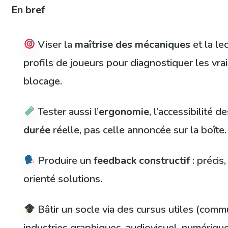
En bref
Viser la
maîtrise des mécaniques
et la le
profils de joueurs pour diagnostiquer les vra
blocage.
Tester aussi l’
ergonomie
, l’accessibilité d
durée
réelle, pas celle annoncée sur la boîte.
Produire un
feedback constructif
: précis,
orienté solutions.
Bâtir un socle via des cursus utiles (comm
industries graphiques, audiovisuel, numérique