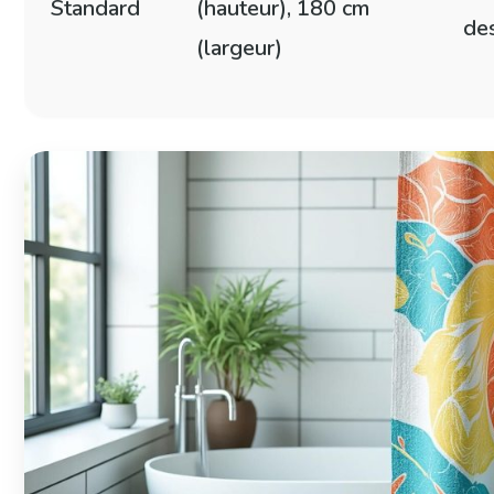
Standard
(hauteur), 180 cm
des
(largeur)