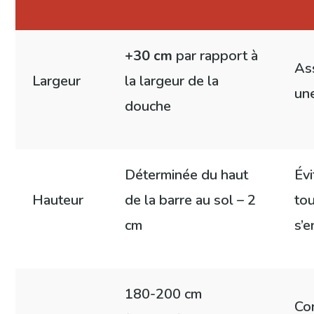
+30 cm
par rapport à
Ass
Largeur
la largeur de la
un
douche
Déterminée du haut
Évi
Hauteur
de la barre au sol – 2
tou
cm
s’e
180-200 cm
Con