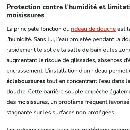
Protection contre l’humidité et limita
moisissures
La principale fonction du
rideau de douche
est 
l’humidité. Sans lui, l’eau projetée pendant la d
rapidement le sol de la
salle de bain
et les zon
augmentant le risque de glissades, absences d’é
encrassement. L’installation d’un rideau permet
éclaboussures
tout en concentrant l’eau dans la
douche. Cette barrière souple empêche égaleme
des moisissures, un problème fréquent favorisé 
stagnante sur les surfaces non protégées.
Les rideaux conçus dans des
matériaux
imperm