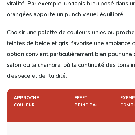
vitalité. Par exemple, un tapis bleu posé dans u
orangées apporte un punch visuel équilibré.
Choisir une palette de couleurs unies ou proch
teintes de beige et gris, favorise une ambiance 
option convient particulièrement bien pour une c
salon ou la chambre, où la continuité des tons 
d’espace et de fluidité.
APPROCHE
EFFET
EXEMP
COULEUR
PRINCIPAL
COMBI