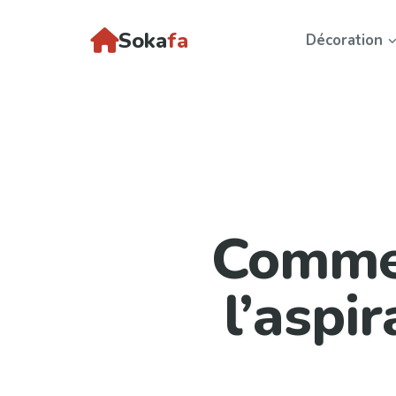
Soka
fa
Décoration
Commen
l’aspi