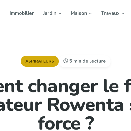
Immobilier
Jardin
Maison
Travaux
5 min de lecture
ASPIRATEURS
t changer le fi
rateur Rowenta 
force ?