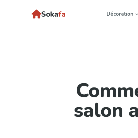
Soka
fa
Décoration
Comme
salon 