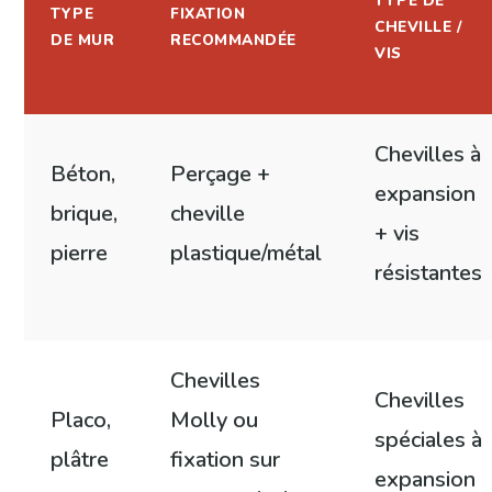
TYPE DE
TYPE
FIXATION
CHEVILLE /
DE MUR
RECOMMANDÉE
VIS
Chevilles à
Béton,
Perçage +
expansion
brique,
cheville
+ vis
pierre
plastique/métal
résistantes
Chevilles
Chevilles
Placo,
Molly ou
spéciales à
plâtre
fixation sur
expansion