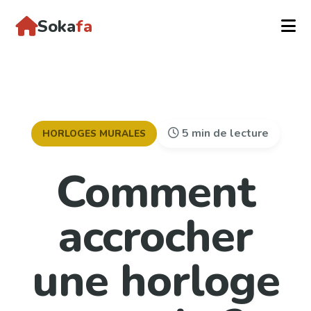
Soka
fa
5 min de lecture
HORLOGES MURALES
Comment
accrocher
une horloge