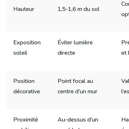
Co
Hauteur
1,5-1,6 m du sol
op
Exposition
Éviter lumière
Pr
soleil
directe
et 
Position
Point focal au
Va
décorative
centre d’un mur
l’e
Proximité
Au-dessus d’un
Ha