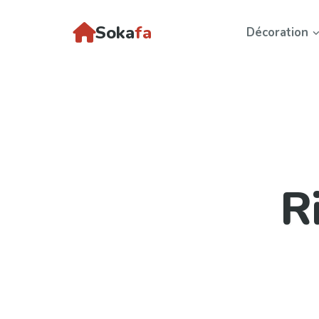
Soka
fa
Décoration
R