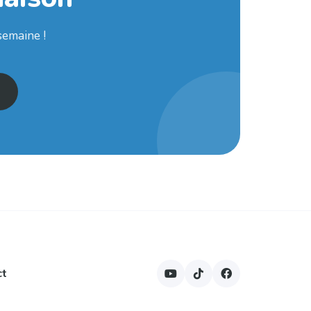
semaine !
ct