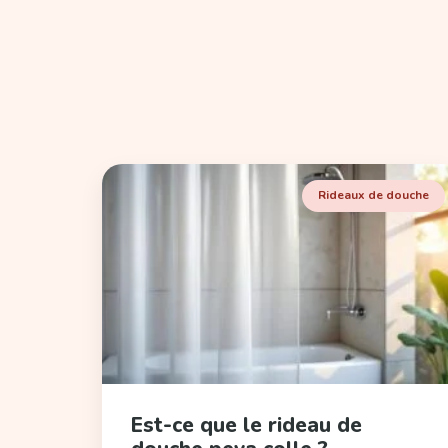
sur
la
page
du
produit
Rideaux de douche
Est-ce que le rideau de