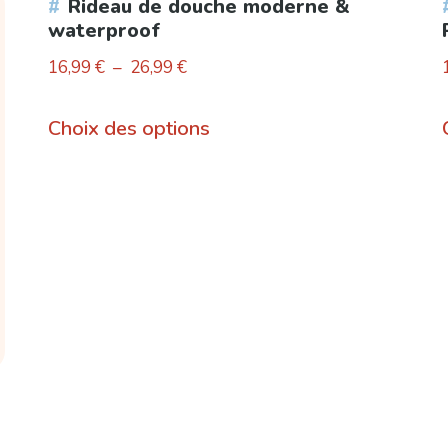
Rideau de douche moderne &
waterproof
Plage
16,99
€
–
26,99
€
de
Ce
prix :
Choix des options
produit
16,99 €
a
à
plusieurs
26,99 €
variations.
Les
options
peuvent
être
choisies