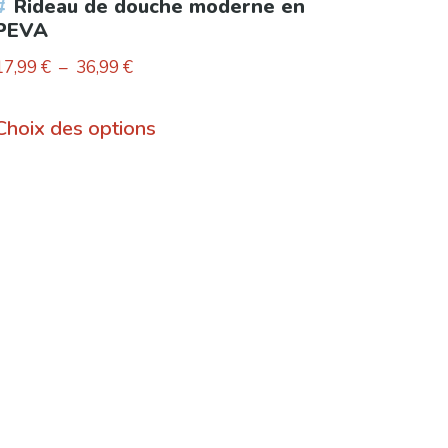
Rideau de douche moderne en
PEVA
Plage
17,99
€
–
36,99
€
de
Ce
prix :
Choix des options
produit
17,99 €
a
à
plusieurs
36,99 €
variations.
Les
options
peuvent
être
choisies