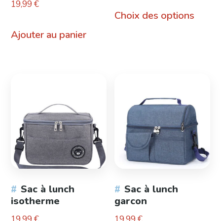
19,99
€
Ce
Choix des options
produ
Ajouter au panier
a
plusie
variat
Les
optio
peuve
être
choisi
sur
Sac à lunch
Sac à lunch
la
isotherme
garcon
page
19,99
€
19,99
€