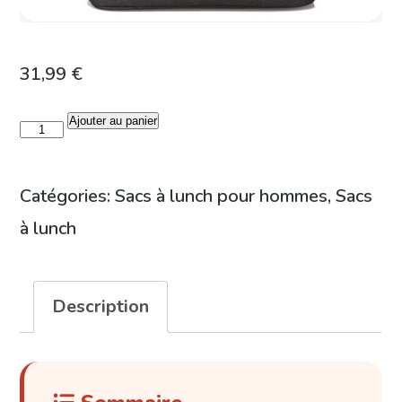
31,99
€
Ajouter au panier
quantité
de
Sac
Catégories:
Sacs à lunch pour hommes
,
Sacs
à
à lunch
lunch
noir
Description