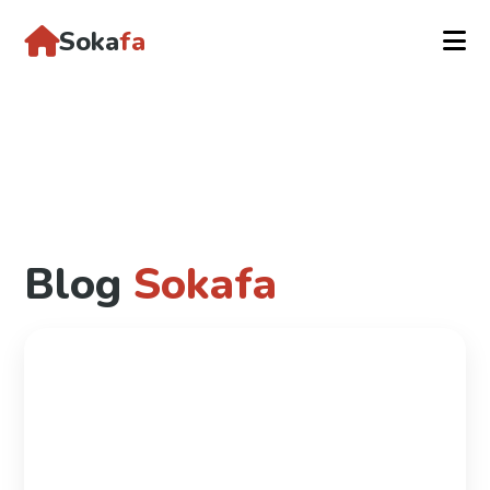
Soka
fa
Blog
Sokafa