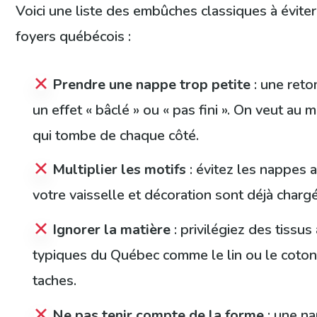
Voici une liste des embûches classiques à évite
foyers québécois :
Prendre une nappe trop petite
: une ret
un effet « bâclé » ou « pas fini ». On veut au
qui tombe de chaque côté.
Multiplier les motifs
: évitez les nappes a
votre vaisselle et décoration sont déjà charg
Ignorer la matière
: privilégiez des tissu
typiques du Québec comme le lin ou le coton 
taches.
Ne pas tenir compte de la forme
: une na