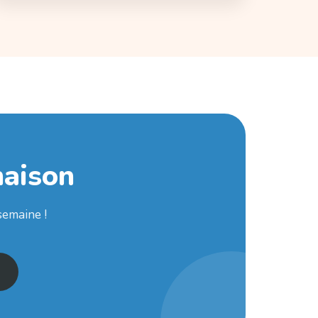
maison
semaine !