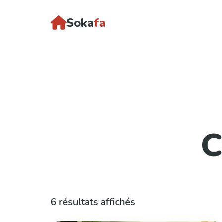
Soka
fa
C
6 résultats affichés